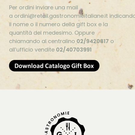
Per ordini inviare una mail
a ordini@retail.gastronomieitaliane.it indicand
il nome o il numero della gift box e la
quantità del medesimo. Oppure
chiamando al centralino
02/9420817
o
all’ufficio vendite
02/40703991