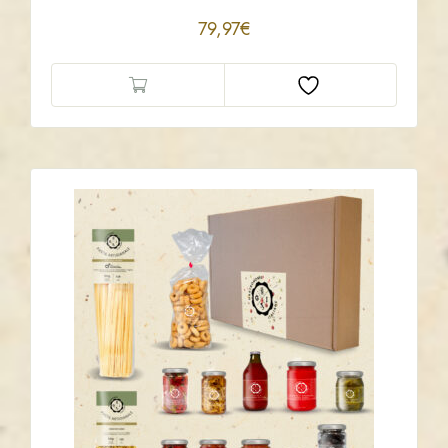
79,97
€