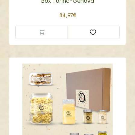
Box Torino-Genova
84,97
€