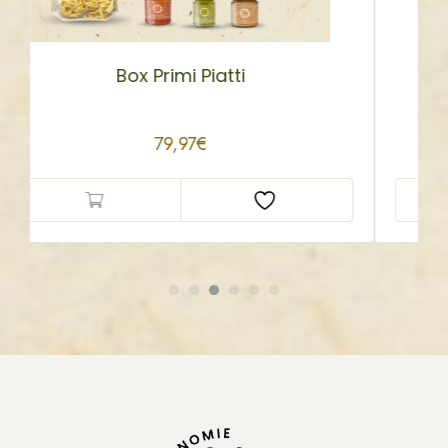
Box Sicilia in Tavola
79,97
€